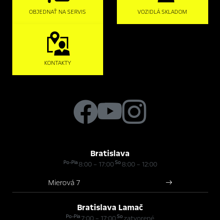
OBJEDNAŤ NA SERVIS
VOZIDLÁ SKLADOM
KONTAKTY
Bratislava
Po-Pia
So
8:00 – 17:00
8:00 – 12:00
Mierová 7
Bratislava Lamač
Po-Pia
So
7:00 – 17:00
zatvorené