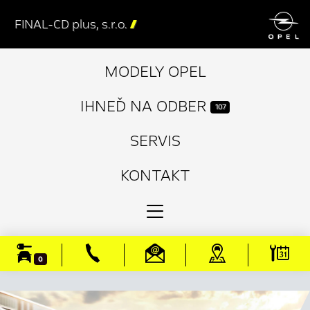

FINAL-CD plus, s.r.o.

MODELY OPEL
IHNEĎ NA ODBER
107
SERVIS
KONTAKT
0