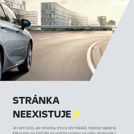
STRÁNKA
NEEXISTUJE

Je nám ľúto, ale stránka, ktorú ste hľadali, nebola nájdená.
Kliknutím na tlačidlo sa vrátite priamo na našu domovskú