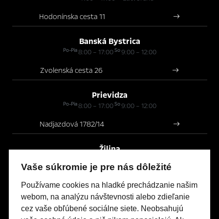
Hodonínska cesta 11
Banská Bystrica
Po-Pia
So
8:00 – 17:00
9:00 – 12:00
Zvolenská cesta 26
Prievidza
Po-Pia
So
8:00 – 17:00
9:00 – 12:00
Nadjazdová 1782/14
Žilina
Po-Pia
So
8:00 – 17:00
9:00 – 12:00
Vaše súkromie je pre nás dôležité
Prielohy 5
Používame cookies na hladké prechádzanie našim
webom, na analýzu návštevnosti alebo zdieľanie
cez vaše obľúbené sociálne siete. Neobsahujú
Modely Opel