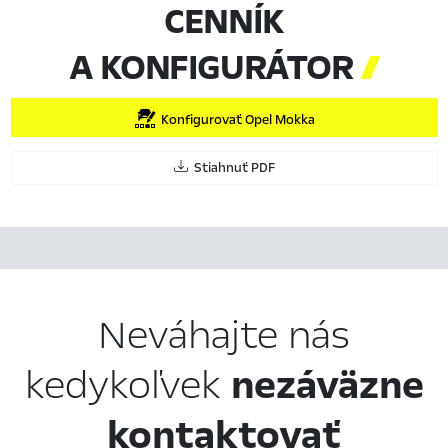
CENNÍK
A KONFIGURÁTOR

Konfigurovať Opel Mokka
Stiahnuť PDF
Neváhajte nás
kedykoľvek
nezáväzne
kontaktovať