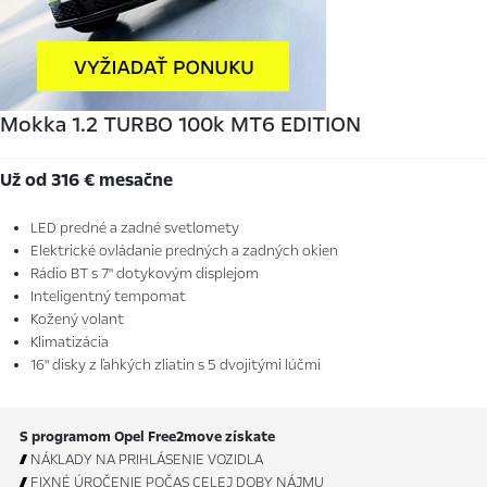
Mokka 1.2 TURBO 100k MT6 EDITION
Už od 316 € mesačne
LED predné a zadné svetlomety
Elektrické ovládanie predných a zadných okien
Rádio BT s 7" dotykovým displejom
Inteligentný tempomat
Kožený volant
Klimatizácia
16" disky z ľahkých zliatin s 5 dvojitými lúčmi
S programom Opel Free2move získate

NÁKLADY NA PRIHLÁSENIE VOZIDLA

FIXNÉ ÚROČENIE POČAS CELEJ DOBY NÁJMU