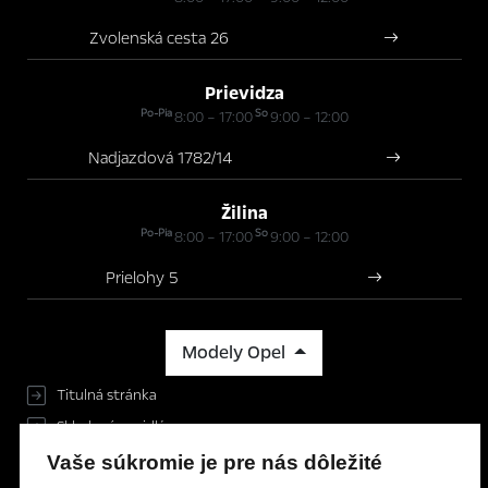
Zvolenská cesta 26
Prievidza
Po-Pia
So
8:00 – 17:00
9:00 – 12:00
Nadjazdová 1782/14
Žilina
Po-Pia
So
8:00 – 17:00
9:00 – 12:00
Prielohy 5
Modely Opel
Titulná stránka
Skladové vozidlá
Servis & Príslušenstvo
Vaše súkromie je pre nás dôležité