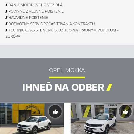

DAŇ Z MOTOROVÉHO VOZIDLA

POVINNÉ ZMLUVNÉ POISTENIE

HAVARIJNE POISTENIE

DOŽIVOTNÝ SERVIS POČAS TRVANIA KONTRAKTU

TECHNICKÚ ASISTENČNÚ SLUŽBU S NÁHRADNÝM VOZIDLOM -
EURÓPA
OPEL MOKKA
IHNEĎ NA ODBER
