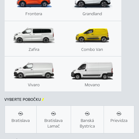
Frontera
Grandland
Zafira
Combo Van
Vivaro
Movano
VYBERTE POBOČKU

Bratislava
Bratislava
Banská
Prievidza
Lamač
Bystrica