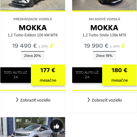
PREDVÁDZACIE VOZIDLÁ
SKLADOVÉ VOZIDLÁ
MOKKA
MOKKA
1,2 Turbo Edition 100 kW MT6
1,2 Turbo Smile 136k MT6
19 490 €

19 990 €

s DPH
s DPH
Zľava 20%
Zľava 18%
177 €
180 €
TOTO AUTO UŽ
TOTO AUTO UŽ
ZA
ZA
mesačne
mesačne
Zobraziť vozidlo
Zobraziť vozidlo