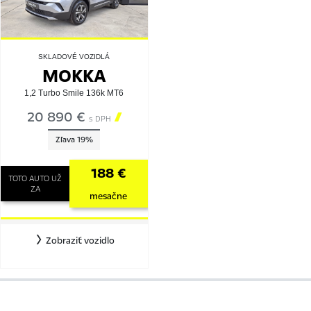
SKLADOVÉ VOZIDLÁ
MOKKA
1,2 Turbo Smile 136k MT6
20 890 €

s DPH
Zľava 19%
188 €
TOTO AUTO UŽ
ZA
mesačne
Zobraziť vozidlo