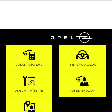

ŽIADOSŤ O PONUKU
TESTOVACIA JAZDA
OBJEDNAŤ NA SERVIS
VOZIDLÁ SKLADOM