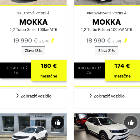
SKLADOVÉ VOZIDLÁ
PREDVÁDZACIE VOZIDLÁ
MOKKA
MOKKA
1,2 Turbo Smile 100kw MT6
1,2 Turbo Edition 100 kW MT6
19 990 €

18 990 €

s DPH
s DPH
Zľava 18%
Zľava 21%
180 €
174 €
TOTO AUTO UŽ
TOTO AUTO UŽ
ZA
ZA
mesačne
mesačne
Zobraziť vozidlo
Zobraziť vozidlo