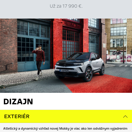
Už za 17 990 €.
DIZAJN
EXTERIÉR
Atletický a dynamický vzhľad novej Mokky je viac ako len odvážnym vyjadrením