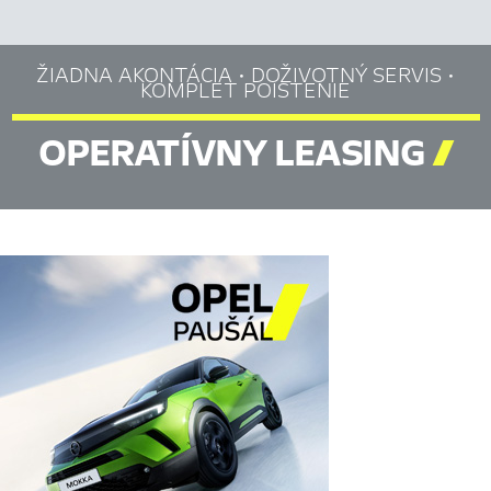
ŽIADNA AKONTÁCIA • DOŽIVOTNÝ SERVIS •
KOMPLET POISTENIE
OPERATÍVNY LEASING
