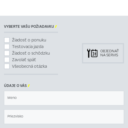
VYBERTE VAŠU POŽIADAVKU

Žiadosť o ponuku
Testovacia jazda
OBJEDNAŤ
Žiadosť o schôdzku
NA SERVIS
Zavolať späť
Všeobecná otázka
ÚDAJE O VÁS

Meno
Priezvisko