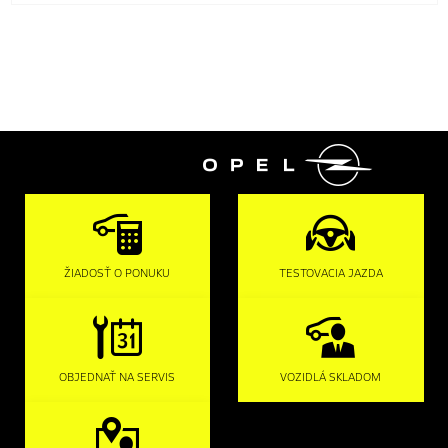

ŽIADOSŤ O PONUKU
TESTOVACIA JAZDA
OBJEDNAŤ NA SERVIS
VOZIDLÁ SKLADOM