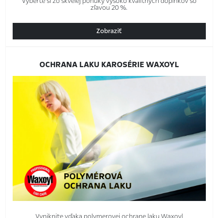
Vyberte si zo skvelej ponuky vysoko kvalitných doplnkov so
zľavou 20 %.
Zobraziť
OCHRANA LAKU KAROSÉRIE WAXOYL
Vyniknite vďaka polymerovej ochrane laku Waxoyl