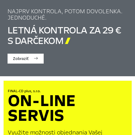
NAJPRV KONTROLA, POTOM DOVOLENKA.
JEDNODUCHÉ.
LETNÁ KONTROLA ZA 29 €
S DARČEKOM

Zobraziť
FINAL-CD plus, s.r.o.
ON-LINE
SERVIS
Využite možnosti objednania Vašej