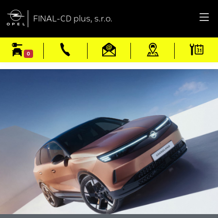

FINAL-CD plus, s.r.o.
0