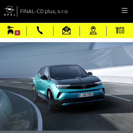

FINAL-CD plus, s.r.o.
0