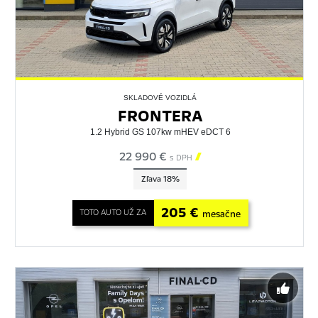
SKLADOVÉ VOZIDLÁ
FRONTERA
1.2 Hybrid GS 107kw mHEV eDCT 6
22 990 €

s DPH
Zľava 18%
205 €
TOTO AUTO UŽ ZA
mesačne