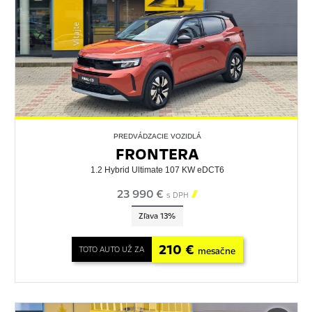
PREDVÁDZACIE VOZIDLÁ
FRONTERA
1.2 Hybrid Ultimate 107 KW eDCT6
23 990 €

s DPH
Zľava 13%
210 €
TOTO AUTO UŽ ZA
mesačne