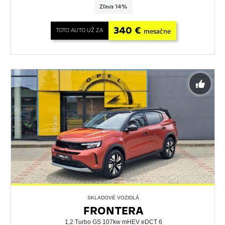
Zľava 14%
340 €
TOTO AUTO UŽ ZA
mesačne
SKLADOVÉ VOZIDLÁ
FRONTERA
1,2 Turbo GS 107kw mHEV eDCT 6