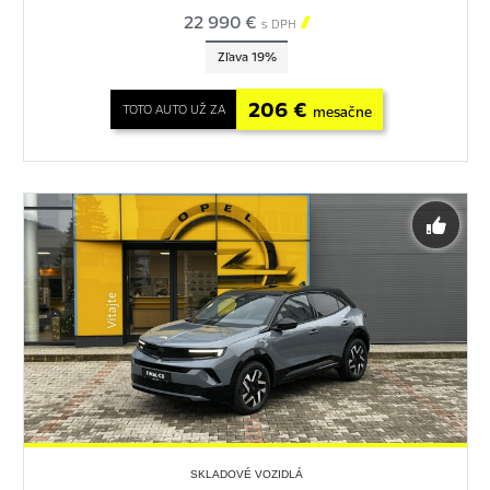
22 990 €

s DPH
Zľava 19%
206 €
TOTO AUTO UŽ ZA
mesačne
SKLADOVÉ VOZIDLÁ