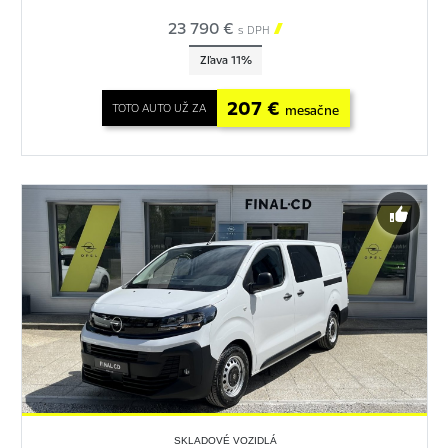
23 790 €

s DPH
Zľava 11%
207 €
TOTO AUTO UŽ ZA
mesačne
SKLADOVÉ VOZIDLÁ