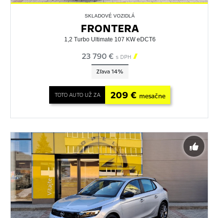
SKLADOVÉ VOZIDLÁ
FRONTERA
1,2 Turbo Ultimate 107 KW eDCT6
23 790 €

s DPH
Zľava 14%
209 €
TOTO AUTO UŽ ZA
mesačne