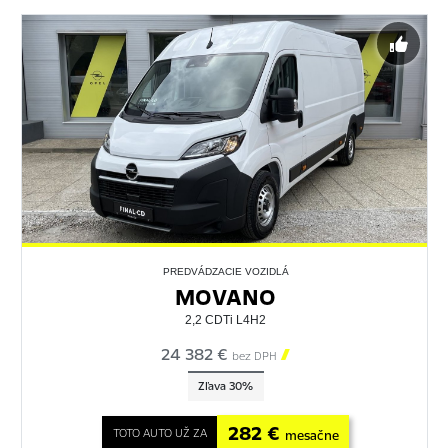
PREDVÁDZACIE VOZIDLÁ
MOVANO
2,2 CDTi L4H2
24 382 €

bez DPH
Zľava 30%
282 €
TOTO AUTO UŽ ZA
mesačne