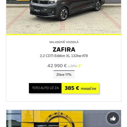
SKLADOVÉ VOZIDLÁ
ZAFIRA
2,2 CDTi Edition XL 132kw AT8
42 990 €

s DPH
Zľava 17%
385 €
TOTO AUTO UŽ ZA
mesačne