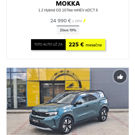
MOKKA
1.2 Hybrid GS 107kw mHEV eDCT 6
24 990 €

s DPH
Zľava 19%
225 €
TOTO AUTO UŽ ZA
mesačne