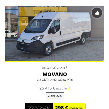
SKLADOVÉ VOZIDLÁ
MOVANO
2,2 CDTi L4H2 132kw MT6
26 415 €

bez DPH
Zľava 25%
298 €
TOTO AUTO UŽ ZA
mesačne