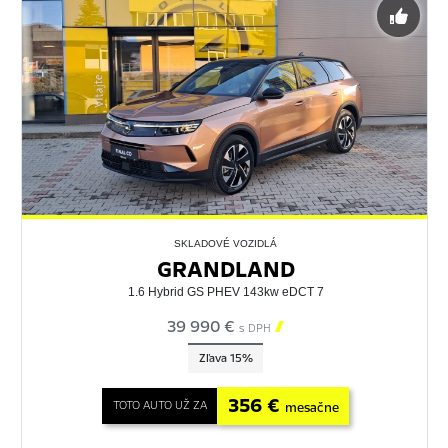
SKLADOVÉ VOZIDLÁ
GRANDLAND
1.6 Hybrid GS PHEV 143kw eDCT 7
39 990 €

s DPH
Zľava 15%
356 €
TOTO AUTO UŽ ZA
mesačne