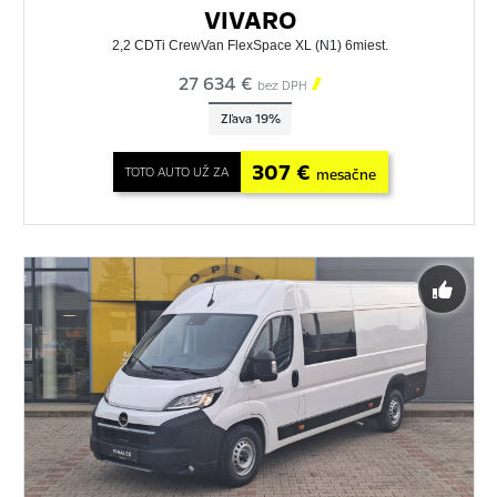
VIVARO
2,2 CDTi CrewVan FlexSpace XL (N1) 6miest.
27 634 €

bez DPH
Zľava 19%
307 €
TOTO AUTO UŽ ZA
mesačne