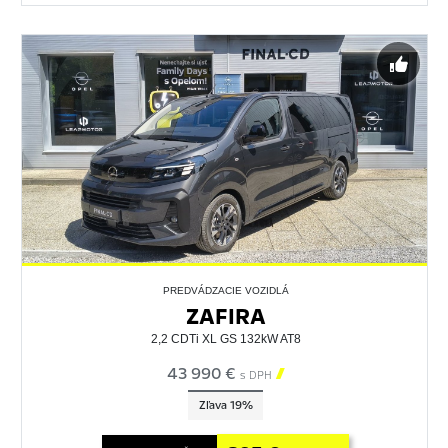
PREDVÁDZACIE VOZIDLÁ
ZAFIRA
2,2 CDTi XL GS 132kW AT8
43 990 €

s DPH
Zľava 19%