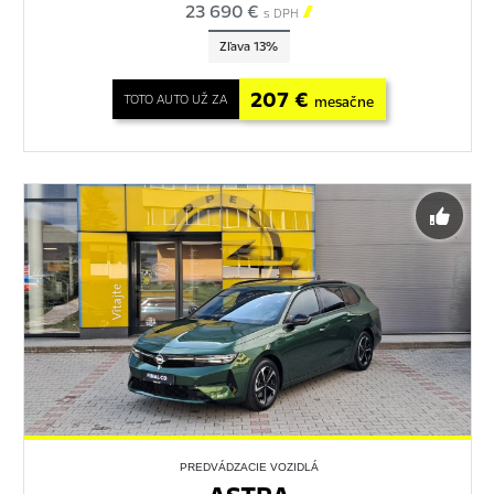
23 690 €

s DPH
Zľava 13%
207 €
TOTO AUTO UŽ ZA
mesačne
PREDVÁDZACIE VOZIDLÁ