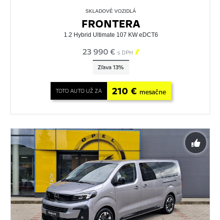
SKLADOVÉ VOZIDLÁ
FRONTERA
1.2 Hybrid Ultimate 107 KW eDCT6
23 990 €

s DPH
Zľava 13%
210 €
TOTO AUTO UŽ ZA
mesačne