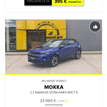
395 €
TOTO AUTO UŽ ZA
mesačne
SKLADOVÉ VOZIDLÁ
MOKKA
1.2 Hybrid GS 107kw mHEV eDCT 6
23 990 €

s DPH