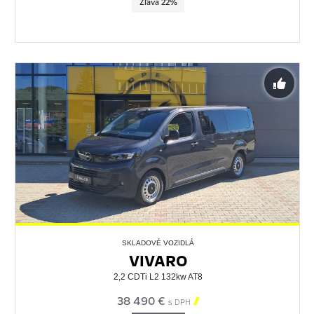
Zľava 22%
SKLADOVÉ VOZIDLÁ
VIVARO
2,2 CDTi L2 132kw AT8
38 490 €

s DPH