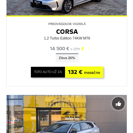
PREDVÁDZACIE VOZIDLÁ
CORSA
1,2 Turbo Edition 74KW MT6
14 500 €

s DPH
Zľava 26%
132 €
TOTO AUTO UŽ ZA
mesačne