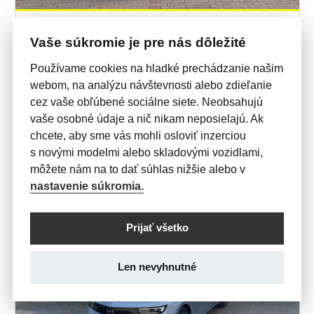
SKLADOVÉ VOZIDLÁ
Vaše súkromie je pre nás dôležité
MOVANO
2,2 CDTi L4H2 6 Miest
Používame cookies na hladké prechádzanie našim
webom, na analýzu návštevnosti alebo zdieľanie
31 138 €

bez DPH
cez vaše obľúbené sociálne siete. Neobsahujú
Zľava 23%
vaše osobné údaje a nič nikam neposielajú. Ak
chcete, aby sme vás mohli osloviť inzerciou
351 €
TOTO AUTO UŽ ZA
mesačne
s novými modelmi alebo skladovými vozidlami,
môžete nám na to dať súhlas nižšie alebo v
nastavenie súkromia.
Prijať všetko
Len nevyhnutné