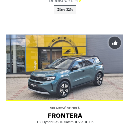
18 990 €

s DPH
Zľava 32%
SKLADOVÉ VOZIDLÁ
FRONTERA
1.2 Hybrid GS 107kw mHEV eDCT 6