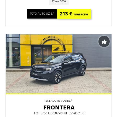
Zľava 18%
213 €
TOTO AUTO UŽ ZA
mesačne
SKLADOVÉ VOZIDLÁ
FRONTERA
1,2 Turbo GS 107kw mHEV eDCT 6