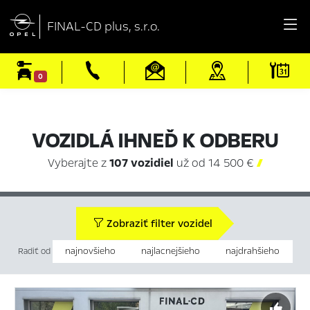

FINAL-CD plus, s.r.o.
0
VOZIDLÁ IHNEĎ K ODBERU
Vyberajte z
107 vozidiel
už od 14 500 €

Zobraziť filter vozidel
najnovšieho
najlacnejšieho
najdrahšieho
Radiť od