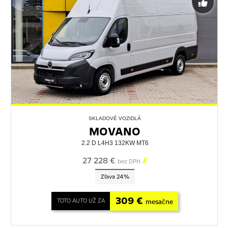
SKLADOVÉ VOZIDLÁ
MOVANO
2.2 D L4H3 132KW MT6
27 228 €

bez DPH
Zľava 24%
309 €
TOTO AUTO UŽ ZA
mesačne