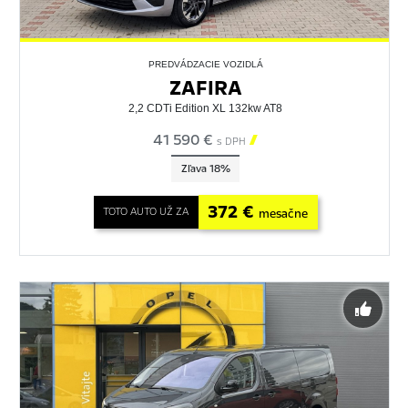
PREDVÁDZACIE VOZIDLÁ
ZAFIRA
2,2 CDTi Edition XL 132kw AT8
41 590 €

s DPH
Zľava 18%
372 €
TOTO AUTO UŽ ZA
mesačne