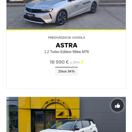
PREDVÁDZACIE VOZIDLÁ
ASTRA
1,2 Turbo Edition 96kw MT6
18 990 €

s DPH
Zľava 34%