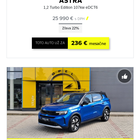
ASTRA
1,2 Turbo Edition 107kw eDCT6
25 990 €

s DPH
Zľava 22%
236 €
TOTO AUTO UŽ ZA
mesačne