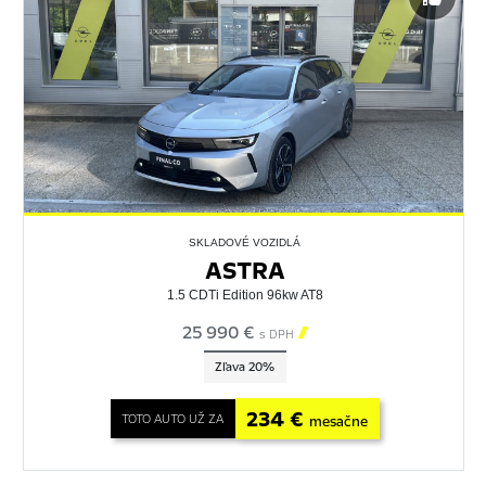
SKLADOVÉ VOZIDLÁ
ASTRA
1.5 CDTi Edition 96kw AT8
25 990 €

s DPH
Zľava 20%
234 €
TOTO AUTO UŽ ZA
mesačne