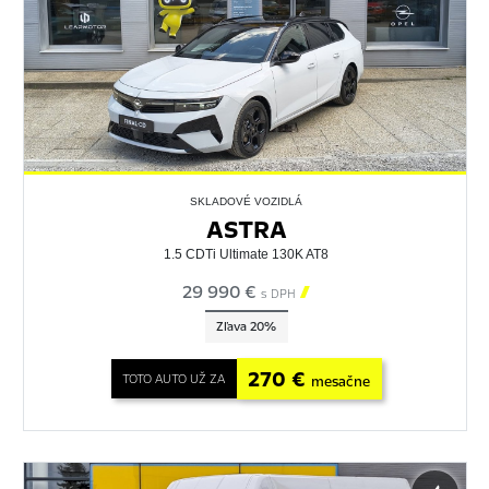
SKLADOVÉ VOZIDLÁ
ASTRA
1.5 CDTi Ultimate 130K AT8
29 990 €

s DPH
Zľava 20%
270 €
TOTO AUTO UŽ ZA
mesačne