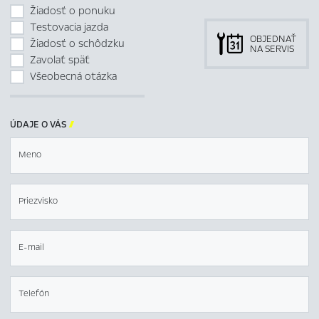
Žiadosť o ponuku
Testovacia jazda
OBJEDNAŤ
Žiadosť o schôdzku
NA SERVIS
Zavolať späť
Všeobecná otázka
ÚDAJE O VÁS

Meno
Priezvisko
E-mail
Telefón