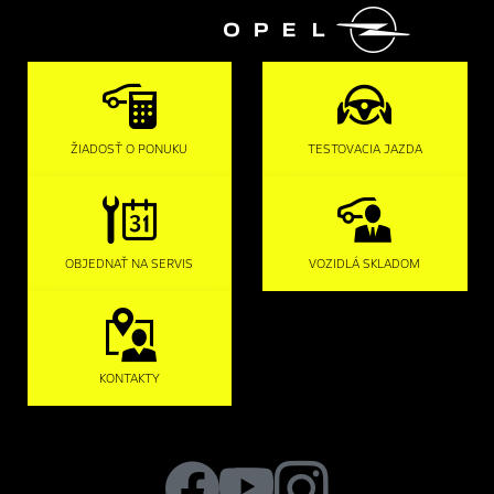

ŽIADOSŤ O PONUKU
TESTOVACIA JAZDA
OBJEDNAŤ NA SERVIS
VOZIDLÁ SKLADOM
KONTAKTY