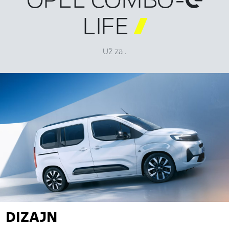
LIFE

Už za .
DIZAJN