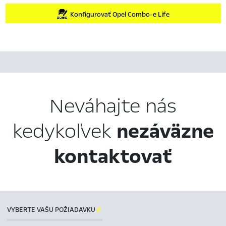
Konfigurovať Opel Combo-e Life
Neváhajte nás
kedykoľvek
nezáväzne
kontaktovať
VYBERTE VAŠU POŽIADAVKU
