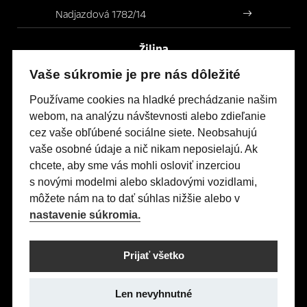
Nadjazdová 1782/14
Žilina
Po-Pia
So
8:00 – 17:00
9:00 – 12:00
Vaše súkromie je pre nás dôležité
Prielohy 5
Používame cookies na hladké prechádzanie našim
webom, na analýzu návštevnosti alebo zdieľanie
cez vaše obľúbené sociálne siete. Neobsahujú
Modely Opel
vaše osobné údaje a nič nikam neposielajú. Ak
Titulná stránka
chcete, aby sme vás mohli osloviť inzerciou
s novými modelmi alebo skladovými vozidlami,
Skladové vozidlá
môžete nám na to dať súhlas nižšie alebo v
Servis & Príslušenstvo
nastavenie súkromia.
Kontakty
Nastavení cookies
Prijať všetko
Realizácia 2025
Comin.cz, s.r.o.
&
lead management GROWITO
Len nevyhnutné