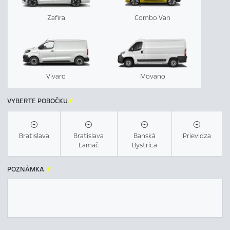
Zafira
Combo Van
Vivaro
Movano
VYBERTE POBOČKU

Bratislava
Bratislava
Banská
Prievidza
Lamač
Bystrica
POZNÁMKA
