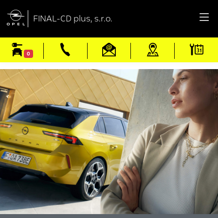

FINAL-CD plus, s.r.o.
0