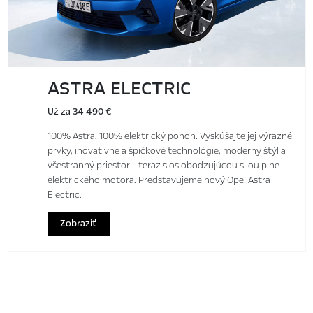
ASTRA ELECTRIC
Už za 34 490 €
100% Astra. 100% elektrický pohon. Vyskúšajte jej výrazné
prvky, inovatívne a špičkové technológie, moderný štýl a
všestranný priestor - teraz s oslobodzujúcou silou plne
elektrického motora. Predstavujeme nový Opel Astra
Electric.
Zobraziť