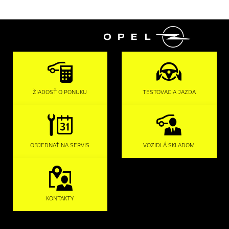

ŽIADOSŤ O PONUKU
TESTOVACIA JAZDA
OBJEDNAŤ NA SERVIS
VOZIDLÁ SKLADOM
KONTAKTY