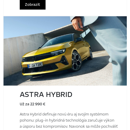
Zobrazit
ASTRA HYBRID
Už za 22 990 €
Astra Hybrid definuje novú éru aj svojím systémom
pohonu: plug-in hybridná technológia zaručuje výkon
a úsporu bez kompromisov. Navonok sa môže pochváliť