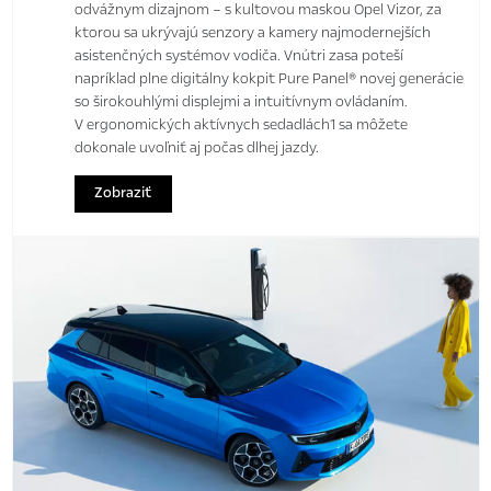
odvážnym dizajnom – s kultovou maskou Opel Vizor, za
ktorou sa ukrývajú senzory a kamery najmodernejších
asistenčných systémov vodiča. Vnútri zasa poteší
napríklad plne digitálny kokpit Pure Panel® novej generácie
so širokouhlými displejmi a intuitívnym ovládaním.
V ergonomických aktívnych sedadlách1 sa môžete
dokonale uvoľniť aj počas dlhej jazdy.
Zobraziť