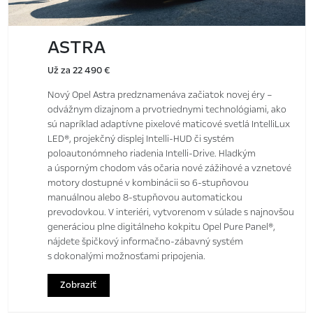
ASTRA
Už za 22 490 €
Nový Opel Astra predznamenáva začiatok novej éry –
odvážnym dizajnom a prvotriednymi technológiami, ako
sú napríklad adaptívne pixelové maticové svetlá IntelliLux
LED®, projekčný displej Intelli-HUD či systém
poloautonómneho riadenia Intelli-Drive. Hladkým
a úsporným chodom vás očaria nové zážihové a vznetové
motory dostupné v kombinácii so 6-stupňovou
manuálnou alebo 8-stupňovou automatickou
prevodovkou. V interiéri, vytvorenom v súlade s najnovšou
generáciou plne digitálneho kokpitu Opel Pure Panel®,
nájdete špičkový informačno-zábavný systém
s dokonalými možnosťami pripojenia.
Zobraziť