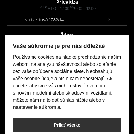
Prievidza
Po-Pia
So
8:00 – 17:00
9:00 – 12:00
Nadjazdová 1782/14
Žilina
Po-Pia
So
8:00 – 17:00
9:00 – 12:00
Vaše súkromie je pre nás dôležité
Prielohy 5
Používame cookies na hladké prechádzanie našim
webom, na analýzu návštevnosti alebo zdieľanie
cez vaše obľúbené sociálne siete. Neobsahujú
Modely Opel
vaše osobné údaje a nič nikam neposielajú. Ak
Titulná stránka
chcete, aby sme vás mohli osloviť inzerciou
s novými modelmi alebo skladovými vozidlami,
Skladové vozidlá
môžete nám na to dať súhlas nižšie alebo v
Servis & Príslušenstvo
nastavenie súkromia.
Kontakty
Nastavení cookies
Prijať všetko
Realizácia 2025
Comin.cz, s.r.o.
&
lead management GROWITO