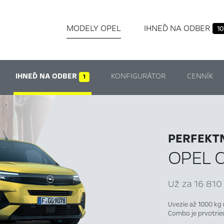
MODELY OPEL
IHNEĎ NA ODBER
10
IHNEĎ NA ODBER
KONFIGURÁTOR
CENNÍK
1
PERFEKTN
OPEL 
Už za 16 810
Uvezie až 1000 kg 
Combo je prvotried