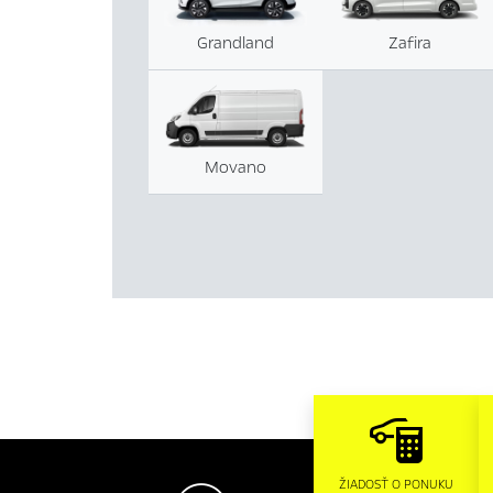
Grandland
Zafira
Movano
ŽIADOSŤ O PONUKU