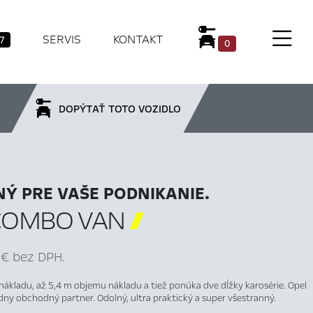
SERVIS
KONTAKT
7
0
DOPÝTAŤ TOTO VOZIDLO
Ý PRE VAŠE PODNIKANIE.
COMBO VAN

 € bez DPH.
nákladu, až 5,4 m objemu nákladu a tiež ponúka dve dĺžky karosérie. Opel
ny obchodný partner. Odolný, ultra praktický a super všestranný.