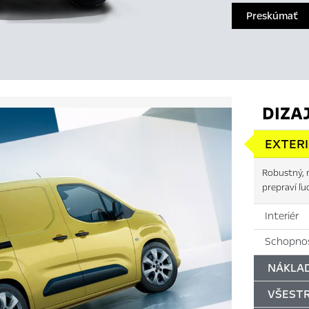
Preskúmať
DIZA
EXTER
Robustný, 
prepraví ľu
Interiér
Schopnos
NÁKLA
VŠEST