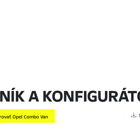
NÍK A KONFIGURÁ
S
ovať Opel Combo Van