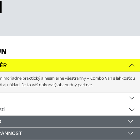
JN
IÉR
mimoriadne praktický a nesmierne všestranný – Combo Van s ľahkosťou
dí aj náklad. Je to váš dokonalý obchodný partner.
ti
D
RANNOSŤ