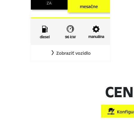
ZA
mesačne
manuálna
diesel
96 kW
Zobraziť vozidlo
CEN
Konfigur