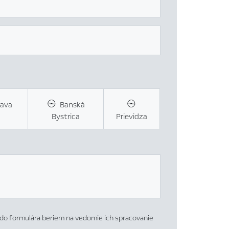
lava
Banská
Bystrica
Prievidza
do formulára beriem na vedomie ich spracovanie