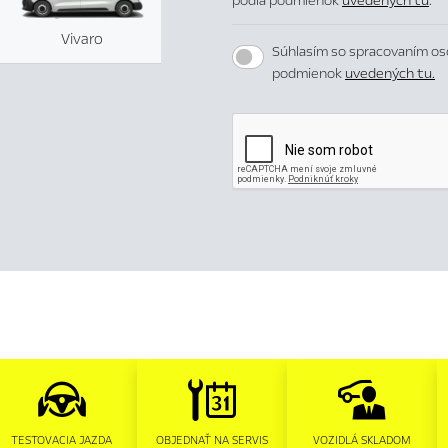
podľa podmienok
uvedených tu
.
Vivaro
Súhlasím so spracovaním os
podmienok
uvedených tu.
TESTOVACIA JAZDA
OBJEDNAŤ NA SERVIS
VOZIDLÁ SKLADOM