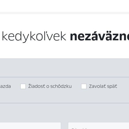
 kedykoľvek
nezáväzn
jazda
Žiadosť o schôdzku
Zavolať späť