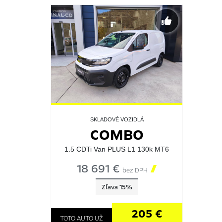
SKLADOVÉ VOZIDLÁ
COMBO
1.5 CDTi Van PLUS L1 130k MT6
18 691 €

bez DPH
Zľava 15%
205 €
TOTO AUTO UŽ